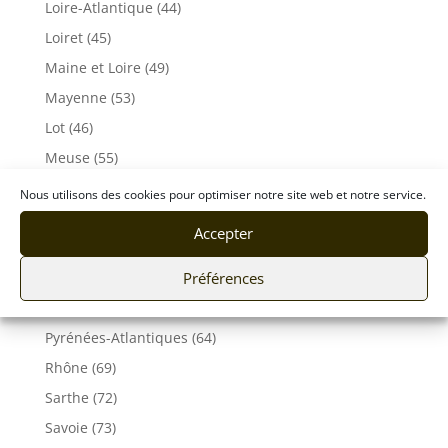
Loire-Atlantique (44)
Loiret (45)
Maine et Loire (49)
Mayenne (53)
Lot (46)
Meuse (55)
Morbihan (56)
Nous utilisons des cookies pour optimiser notre site web et notre service.
Moselle (57)
Accepter
Orne (61)
Préférences
Pas-de-Calais (62)
Puy De Dôme (63)
Pyrénées-Atlantiques (64)
Rhône (69)
Sarthe (72)
Savoie (73)