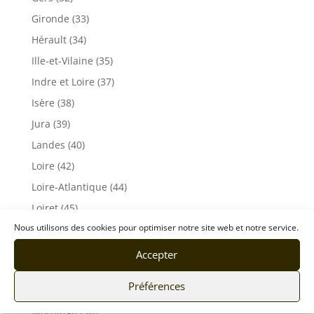
Gironde (33)
Hérault (34)
Ille-et-Vilaine (35)
Indre et Loire (37)
Isère (38)
Jura (39)
Landes (40)
Loire (42)
Loire-Atlantique (44)
Loiret (45)
Nous utilisons des cookies pour optimiser notre site web et notre service.
Maine et Loire (49)
Mayenne (53)
Accepter
Lot (46)
Préférences
Meuse (55)
Morbihan (56)