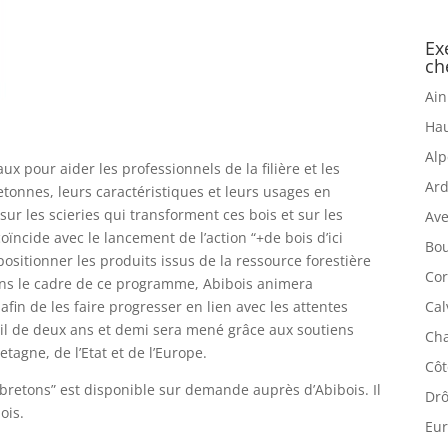
Ex
ch
Ain
Hau
Alp
aux pour aider les professionnels de la filière et les
Ard
etonnes, leurs caractéristiques et leurs usages en
ur les scieries qui transforment ces bois et sur les
Ave
coïncide avec le lancement de l’action “+de bois d’ici
Bou
positionner les produits issus de la ressource forestière
Cor
ans le cadre de ce programme, Abibois animera
Cal
in de les faire progresser en lien avec les attentes
il de deux ans et demi sera mené grâce aux soutiens
Cha
tagne, de l’Etat et de l’Europe.
Côt
s bretons” est disponible sur demande auprès d’Abibois. Il
Drô
ois.
Eur