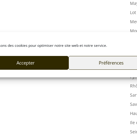
May
Lot
Meu
Mor
Mos
sons des cookies pour optimiser notre site web et notre service.
Orn
Pas
Accepter
Préférences
Puy
Pyr
Rhô
Sar
Sav
Hau
Ile
Sei