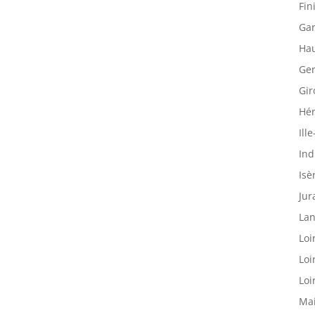
Fin
Gar
Hau
Ger
Gir
Hér
Ille
Ind
Isè
Jur
Lan
Loi
Loi
Loi
Mai