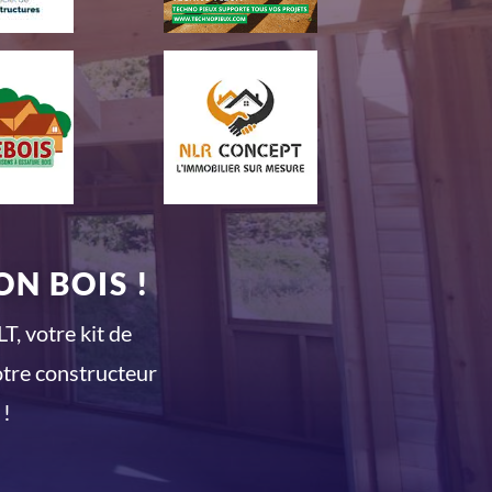
N BOIS !
T, votre kit de
otre constructeur
 !