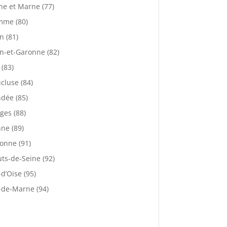
ne et Marne (77)
mme (80)
n (81)
n-et-Garonne (82)
 (83)
cluse (84)
dée (85)
ges (88)
ne (89)
onne (91)
ts-de-Seine (92)
-d’Oise (95)
-de-Marne (94)