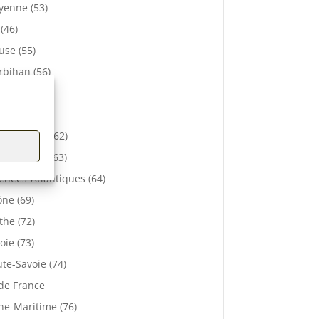
enne (53)
 (46)
se (55)
bihan (56)
elle (57)
e (61)
-de-Calais (62)
 De Dôme (63)
énées-Atlantiques (64)
ne (69)
the (72)
oie (73)
te-Savoie (74)
 de France
ne-Maritime (76)