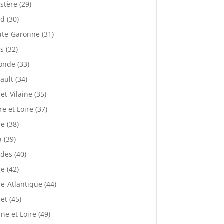
istère (29)
d (30)
te-Garonne (31)
s (32)
onde (33)
ault (34)
-et-Vilaine (35)
re et Loire (37)
re (38)
a (39)
des (40)
re (42)
re-Atlantique (44)
ret (45)
ne et Loire (49)