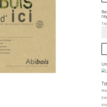
Re
ra
Tap
Un
Ty
Mai
Ext
Kit