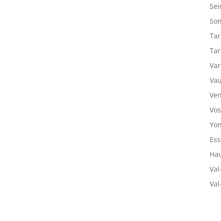
Sei
So
Tar
Tar
Var
Vau
Ven
Vos
Yon
Ess
Hau
Val
Val