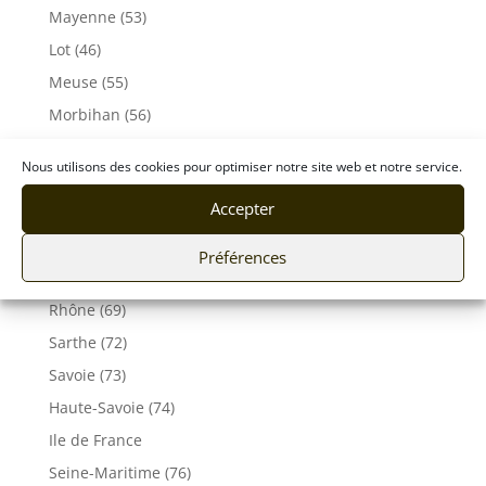
Mayenne (53)
Lot (46)
Meuse (55)
Morbihan (56)
Moselle (57)
Nous utilisons des cookies pour optimiser notre site web et notre service.
Orne (61)
Accepter
Pas-de-Calais (62)
Puy De Dôme (63)
Préférences
Pyrénées-Atlantiques (64)
Rhône (69)
Sarthe (72)
Savoie (73)
Haute-Savoie (74)
Ile de France
Seine-Maritime (76)