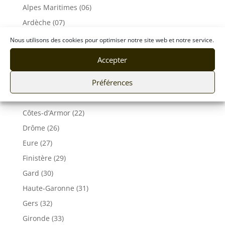
Alpes Maritimes (06)
Ardèche (07)
Aveyron (12)
Nous utilisons des cookies pour optimiser notre site web et notre service.
Bouches du Rhône (13)
Accepter
Corse (2A 2B)
Préférences
Calvados (14)
Charente-Maritime (17)
Côtes-d’Armor (22)
Drôme (26)
Eure (27)
Finistère (29)
Gard (30)
Haute-Garonne (31)
Gers (32)
Gironde (33)