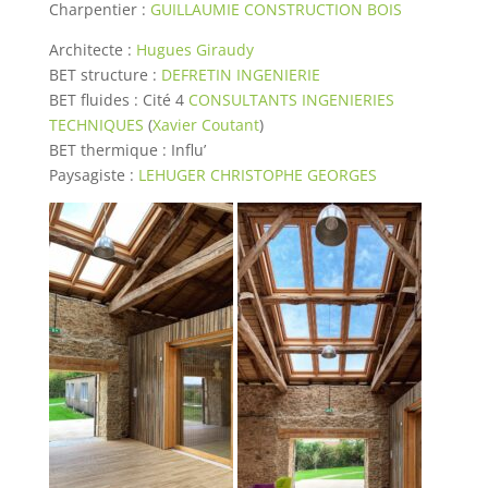
Charpentier :
GUILLAUMIE CONSTRUCTION BOIS
Architecte :
Hugues Giraudy
BET structure :
DEFRETIN INGENIERIE
BET fluides : Cité 4
CONSULTANTS INGENIERIES
TECHNIQUES
(
Xavier Coutant
)
BET thermique : Influ’
Paysagiste :
LEHUGER CHRISTOPHE GEORGES