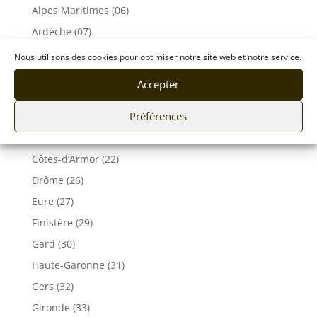
Alpes Maritimes (06)
Ardèche (07)
Aveyron (12)
Nous utilisons des cookies pour optimiser notre site web et notre service.
Bouches du Rhône (13)
Accepter
Corse (2A 2B)
Préférences
Calvados (14)
Charente-Maritime (17)
Côtes-d’Armor (22)
Drôme (26)
Eure (27)
Finistère (29)
Gard (30)
Haute-Garonne (31)
Gers (32)
Gironde (33)