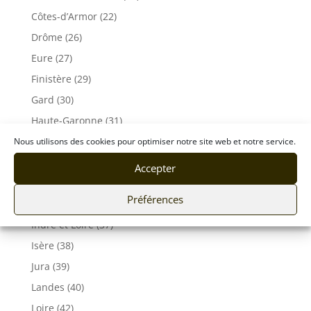
Côtes-d’Armor (22)
Drôme (26)
Eure (27)
Finistère (29)
Gard (30)
Haute-Garonne (31)
Gers (32)
Nous utilisons des cookies pour optimiser notre site web et notre service.
Gironde (33)
Accepter
Hérault (34)
Préférences
Ille-et-Vilaine (35)
Indre et Loire (37)
Isère (38)
Jura (39)
Landes (40)
Loire (42)