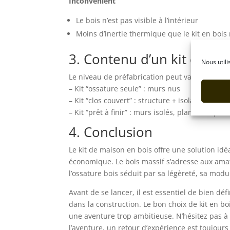
Inconvénient
Le bois n’est pas visible à l’intérieur
Moins d’inertie thermique que le kit en bois 
3. Contenu d’un kit de ma
Nous utili
Le niveau de préfabrication peut varier selon le
– Kit “ossature seule” : murs nus
– Kit “clos couvert” : structure + isolation + me
– Kit “prêt à finir” : murs isolés, planchers pos
4. Conclusion
Le kit de maison en bois offre une solution id
économique. Le bois massif s’adresse aux amat
l’ossature bois séduit par sa légèreté, sa mod
Avant de se lancer, il est essentiel de bien déf
dans la construction. Le bon choix de kit en boi
une aventure trop ambitieuse. N’hésitez pas à 
l’aventure, un retour d’expérience est toujours