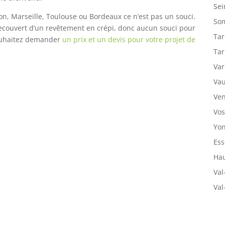
Sei
yon, Marseille, Toulouse ou Bordeaux ce n’est pas un souci.
So
recouvert d’un revêtement en crépi, donc aucun souci pour
Tar
souhaitez demander
un prix et un devis pour votre projet de
Tar
Var
Vau
Ven
Vos
Yon
Ess
Hau
Val
Val