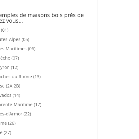
emples de maisons bois près de
ez vous…
 (01)
tes-Alpes (05)
es Maritimes (06)
èche (07)
yron (12)
ches du Rhône (13)
se (2A 2B)
vados (14)
rente-Maritime (17)
es-d’Armor (22)
me (26)
e (27)