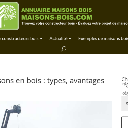
 constructeurs bois
Actualité
Exemples de maisons boi
sons en bois : types, avantages
Ch
ré
Rég