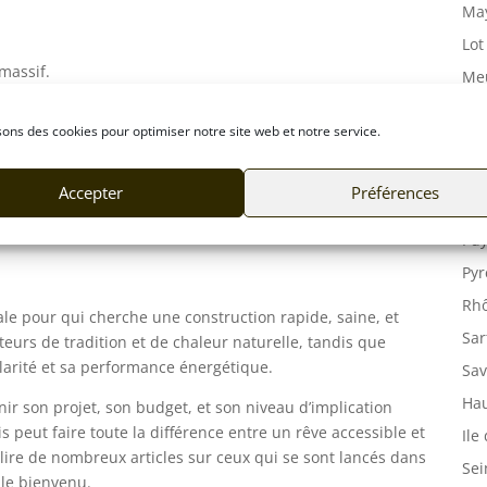
May
Lot
massif.
Meu
Mor
ison en bois
sons des cookies pour optimiser notre site web et notre service.
Mos
s kits et les fournisseurs :
Orn
Accepter
Préférences
Pas
nuiseries
és
Puy
Pyr
Rhô
éale pour qui cherche une construction rapide, saine, et
Sar
eurs de tradition et de chaleur naturelle, tandis que
ularité et sa performance énergétique.
Sav
Hau
inir son projet, son budget, et son niveau d’implication
s peut faire toute la différence entre un rêve accessible et
Ile
lire de nombreux articles sur ceux qui se sont lancés dans
Sei
 le bienvenu.