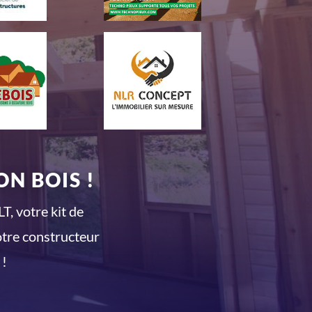
N BOIS !
T, votre kit de
otre constructeur
 !