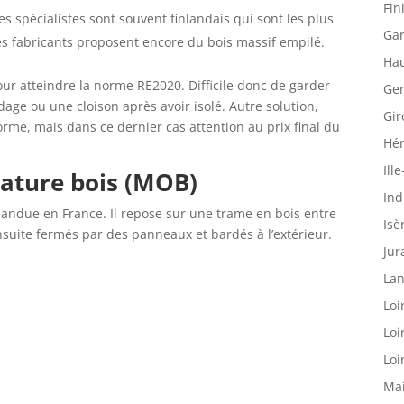
Fin
 Les spécialistes sont souvent finlandais qui sont les plus
Gar
s fabricants proposent encore du bois massif empilé.
Hau
our atteindre la norme RE2020. Difficile donc de garder
Ger
ardage ou une cloison après avoir isolé. Autre solution,
Gir
rme, mais dans ce dernier cas attention au prix final du
Hér
Ille
sature bois (MOB)
Ind
répandue en France. Il repose sur une trame en bois entre
Isè
nsuite fermés par des panneaux et bardés à l’extérieur.
Jur
Lan
Loi
Loi
Loi
Mai