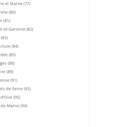
ne et Marne (77)
mme (80)
n (81)
n-et-Garonne (82)
 (83)
cluse (84)
dée (85)
ges (88)
ne (89)
onne (91)
ts-de-Seine (92)
-d’Oise (95)
-de-Marne (94)