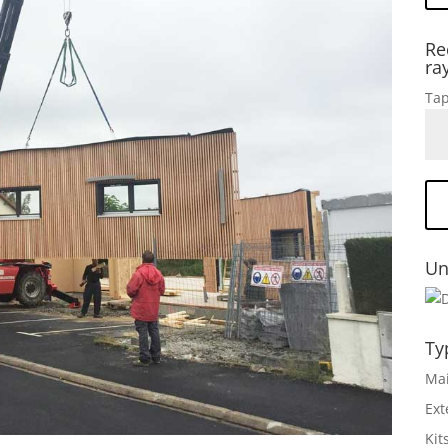
Re
ra
Tap
Un
Ty
Mai
Ext
Kit