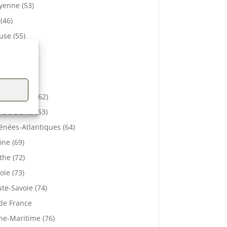
enne (53)
 (46)
se (55)
bihan (56)
elle (57)
e (61)
-de-Calais (62)
 De Dôme (63)
énées-Atlantiques (64)
ne (69)
the (72)
oie (73)
te-Savoie (74)
 de France
ne-Maritime (76)