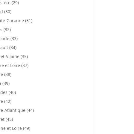
istère (29)
d (30)
te-Garonne (31)
s (32)
onde (33)
ault (34)
-et-Vilaine (35)
re et Loire (37)
re (38)
a (39)
des (40)
re (42)
re-Atlantique (44)
ret (45)
ne et Loire (49)