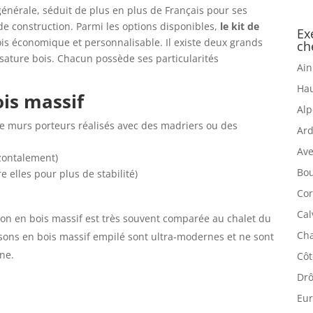
énérale, séduit de plus en plus de Français pour ses
de construction. Parmi les options disponibles,
le kit de
Ex
ois économique et personnalisable. Il existe deux grands
ch
 ossature bois. Chacun possède ses particularités
Ain
Hau
ois massif
Alp
de murs porteurs réalisés avec des madriers ou des
Ard
Ave
zontalement)
Bou
e elles pour plus de stabilité)
Cor
Cal
son en bois massif est très souvent comparée au chalet du
Cha
sons en bois massif empilé sont ultra-modernes et ne sont
ne.
Côt
Drô
Eur