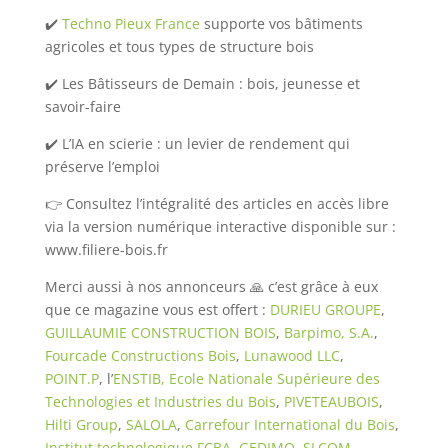
✔️
Techno Pieux France
supporte vos bâtiments
agricoles et tous types de structure bois
✔️ Les Bâtisseurs de Demain : bois, jeunesse et
savoir-faire
✔️ L’IA en scierie : un levier de rendement qui
préserve l’emploi
👉 Consultez l’intégralité des articles en accès libre
via la version numérique interactive disponible sur :
www.filiere-bois.fr
Merci aussi à nos annonceurs 🙏 c’est grâce à eux
que ce magazine vous est offert :
DURIEU GROUPE
,
GUILLAUMIE CONSTRUCTION BOIS
,
Barpimo, S.A.
,
Fourcade Constructions Bois
,
Lunawood LLC
,
POINT.P
, l’
ENSTIB, Ecole Nationale Supérieure des
Technologies et Industries du Bois
,
PIVETEAUBOIS
,
Hilti Group
,
SALOLA
,
Carrefour International du Bois
,
Institut technologique FCBA
,
GEDIMO
,
SLCOM