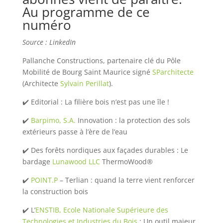
Au programme de ce
numéro
Source : LinkedIn
Pallanche Constructions, partenaire clé du Pôle
Mobilité de Bourg Saint Maurice signé
SParchitecte
(Architecte
Sylvain Perillat
).
✔️ Editorial : La filière bois n’est pas une île !
✔️
Barpimo, S.A.
Innovation : la protection des sols
extérieurs passe à l’ère de l’eau
✔️ Des forêts nordiques aux façades durables : Le
bardage
Lunawood LLC
ThermoWood®
✔️
POINT.P
– Terlian : quand la terre vient renforcer
la construction bois
✔️ L’
ENSTIB, Ecole Nationale Supérieure des
Technologies et Industries du Bois
: Un outil majeur