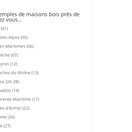
emples de maisons bois près de
ez vous…
 (01)
tes-Alpes (05)
es Maritimes (06)
èche (07)
yron (12)
ches du Rhône (13)
se (2A 2B)
vados (14)
rente-Maritime (17)
es-d’Armor (22)
me (26)
e (27)