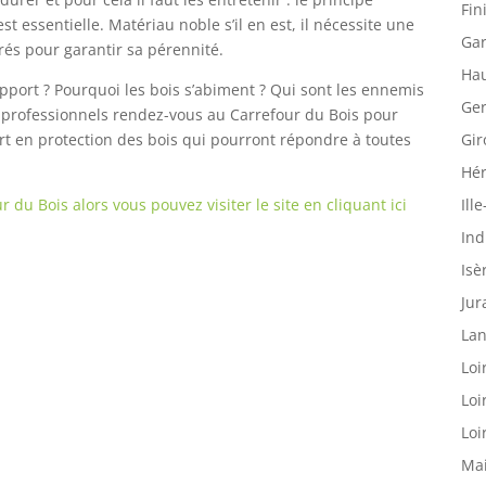
Fin
est essentielle. Matériau noble s’il en est, il nécessite une
Gar
rés pour garantir sa pérennité.
Hau
pport ? Pourquoi les bois s’abiment ? Qui sont les ennemis
Ger
s professionnels rendez-vous au Carrefour du Bois pour
Gir
t en protection des bois qui pourront répondre à toutes
Hér
Ille
du Bois alors vous pouvez visiter le site en cliquant ici
Ind
Isè
Jur
Lan
Loi
Loi
Loi
Mai