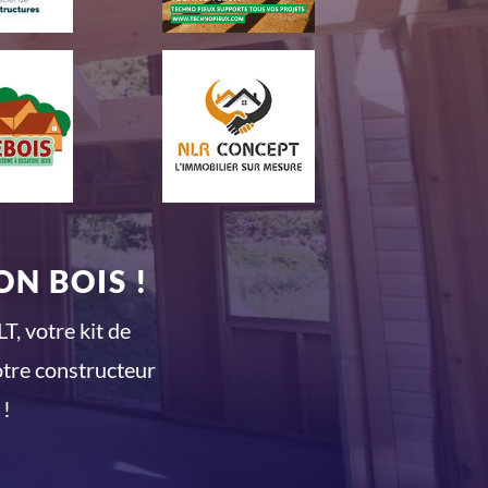
N BOIS !
T, votre kit de
otre constructeur
 !