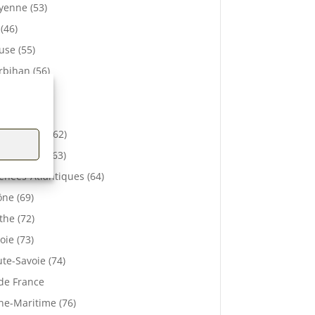
enne (53)
 (46)
se (55)
bihan (56)
elle (57)
e (61)
-de-Calais (62)
 De Dôme (63)
énées-Atlantiques (64)
ne (69)
the (72)
oie (73)
te-Savoie (74)
 de France
ne-Maritime (76)