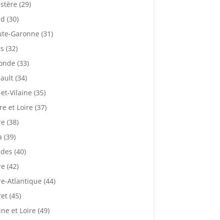
istère (29)
d (30)
te-Garonne (31)
s (32)
onde (33)
ault (34)
-et-Vilaine (35)
re et Loire (37)
re (38)
a (39)
des (40)
re (42)
re-Atlantique (44)
ret (45)
ne et Loire (49)