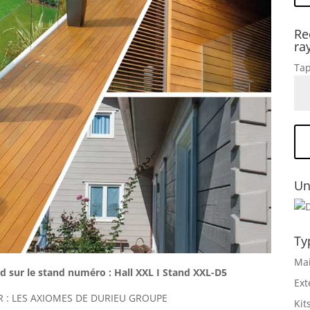
Re
ra
Tap
Un
Ty
Mai
d sur le stand numéro : Hall XXL I Stand XXL-D5
Ext
R : LES AXIOMES DE DURIEU GROUPE
Kit