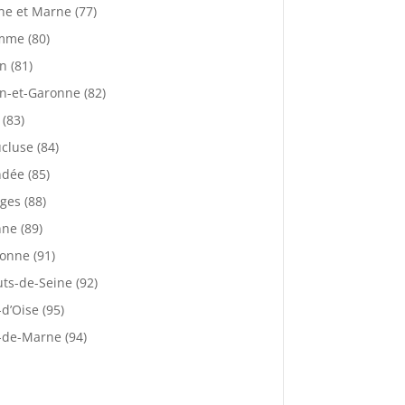
ne et Marne (77)
mme (80)
n (81)
n-et-Garonne (82)
 (83)
cluse (84)
dée (85)
ges (88)
ne (89)
onne (91)
ts-de-Seine (92)
-d’Oise (95)
-de-Marne (94)