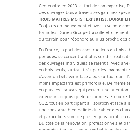
Centenaire en 2023, et fort de son expertise, D
des ouvrages bois à travers ses gammes spécial
TROIS MAÎTRES MOTS : EXPERTISE, DURABILIT
Toujours en mouvement et avec la volonté consta
formules, Durieu Groupe travaille étroitement
du terrain pour répondre au plus proche des at
En France, la part des constructions en bois 
périodes, se concentrant plus sur des réalisa
des ouvrages individuels se ralentit. Avec un
en bois neufs, surtout tirés par les logements 
d’avoir un bel avenir face à eux surtout dans 
moins impactants est primordiale. De même te
en plus les Français qui portent une attention 
extérieurs depuis quelques années. En outre, l
CO2, tout en participant à l’isolation et face 
une constante bien définie du cahier des charg
et particuliers sont de plus en plus nombreux à
Du côté de la rénovation, professionnels et pa
pérennisation croissante. Les habitats doivent d