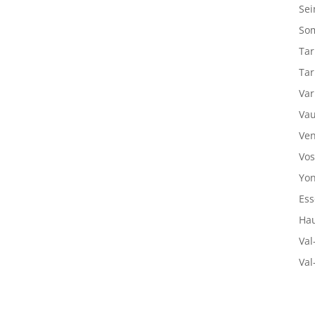
Sei
So
Tar
Tar
Var
Vau
Ven
Vos
Yon
Ess
Hau
Val
Val