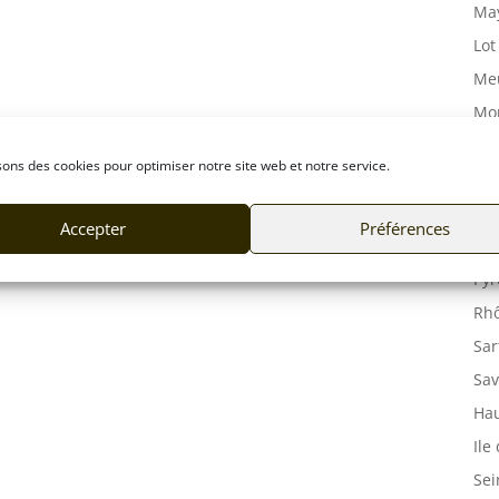
May
Lot
Meu
Mor
Mos
sons des cookies pour optimiser notre site web et notre service.
Orn
Pas
Accepter
Préférences
Puy
Pyr
Rhô
Sar
Sav
Hau
Ile
Sei