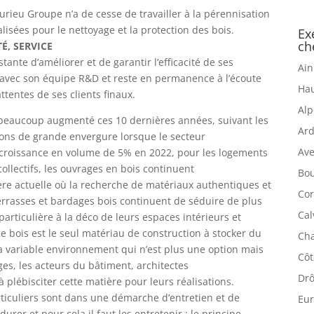
urieu Groupe n’a de cesse de travailler à la pérennisation
isées pour le nettoyage et la protection des bois.
Ex
ch
É, SERVICE
nte d’améliorer et de garantir l’efficacité de ses
Ain
 avec son équipe R&D et reste en permanence à l’écoute
Hau
tentes de ses clients finaux.
Alp
a beaucoup augmenté ces 10 dernières années, suivant les
Ard
tions de grande envergure lorsque le secteur
Ave
e croissance en volume de 5% en 2022, pour les logements
collectifs, les ouvrages en bois continuent
Bou
l’ère actuelle où la recherche de matériaux authentiques et
Cor
rrasses et bardages bois continuent de séduire de plus
Cal
particulière à la déco de leurs espaces intérieurs et
e bois est le seul matériau de construction à stocker du
Cha
à la variable environnement qui n’est plus une option mais
Côt
es, les acteurs du bâtiment, architectes
Drô
 plébisciter cette matière pour leurs réalisations.
rticuliers sont dans une démarche d’entretien et de
Eur
urer et pour cela il faut les entretenir : le principe