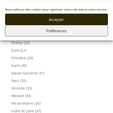
Bouches du Rhône (13)
Nous utilisons des cookies pour optimiser notre site web et notre service.
Corse (2A 2B)
Accepter
Calvados (14)
Charente-Maritime (17)
Préférences
Côtes-d’Armor (22)
Drôme (26)
Eure (27)
Finistère (29)
Gard (30)
Haute-Garonne (31)
Gers (32)
Gironde (33)
Hérault (34)
Ille-et-Vilaine (35)
Indre et Loire (37)