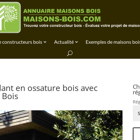
 constructeurs bois
Actualité
Exemples de maisons boi
ant en ossature bois avec
Ch
ré
 Bois
Rég