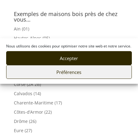
Exemples de maisons bois près de chez
vous…
Ain (01)
Hautes-Alpes (05)
Nous utilisons des cookies pour optimiser notre site web et notre service.
Alpes Maritimes (06)
Ardèche (07)
Accepter
Aveyron (12)
Préférences
Bouches du Rhône (13)
Corse (2A 2B)
Calvados (14)
Charente-Maritime (17)
Côtes-d’Armor (22)
Drôme (26)
Eure (27)