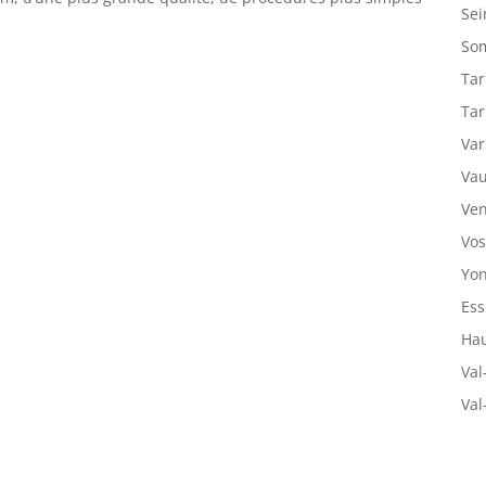
Sei
So
Tar
Tar
Var
Vau
Ven
Vos
Yon
Ess
Hau
Val
Val