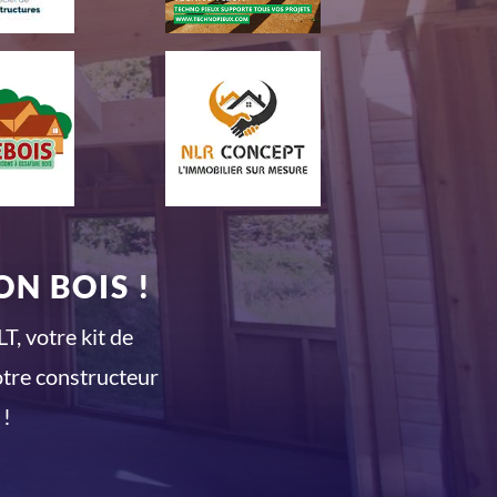
N BOIS !
T, votre kit de
otre constructeur
 !