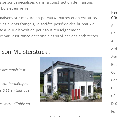
ls se sont spécialisés dans la construction de maisons
bois et en verre.
Ex
ch
 maisons sur mesure en poteaux-poutres et en ossature-
r les clients français, la société possède des bureaux à
Ain
te à leur disposition pour tout renseignement.
Hau
t par l’assurance décennale et suivi par des architectes
Alp
Ard
ison Meisterstück !
Ave
Bou
c des matériaux
Cor
Cal
iment hermétique.
Cha
e 0,16 en tant que
Côt
Drô
 et verrouillable en
Eur