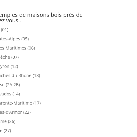
emples de maisons bois près de
ez vous…
 (01)
tes-Alpes (05)
es Maritimes (06)
èche (07)
yron (12)
ches du Rhône (13)
se (2A 2B)
vados (14)
rente-Maritime (17)
es-d’Armor (22)
me (26)
e (27)