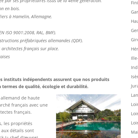
ée par ses propriétaires issus de la 4ème génération.
Fin
on en bois.
Gar
liers à Hamelin, Allemagne.
Hau
Ger
N EN ISO 9001:2008, RAL, BMF).
Gir
structions préfabriquées allemandes (QDF).
 architectes français sur place.
Hér
çaises
Ille
Ind
Isè
des instituts indépendents assurent que nos produits
Jur
termes de qualité, écologie et durabilité.
Lan
e allemand de haute
Loi
arché français avec une
tectes français.
Loi
Loi
, les propriétés
e aux détails sont
Mai
k (= chef d’œuvre).