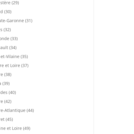
istère (29)
d (30)
te-Garonne (31)
s (32)
onde (33)
ault (34)
-et-Vilaine (35)
re et Loire (37)
re (38)
a (39)
des (40)
re (42)
re-Atlantique (44)
ret (45)
ne et Loire (49)