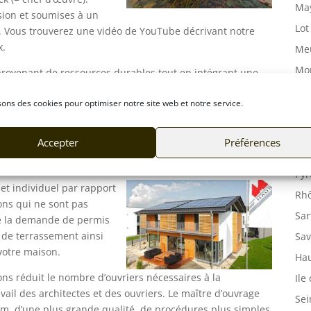
May
sion et soumises à un
Lot
e. Vous trouverez une vidéo de YouTube décrivant notre
x.
Meu
Mor
provenant de ressources durables tout en intégrant une
e ; chaque maison Meisterstück est aussi écologique et
Mos
sons des cookies pour optimiser notre site web et notre service.
ble.
Orn
ançais la fabrication et la livraison d’une maison hors
Pas
Accepter
Préférences
ibre selon les normes allemandes d’isolation les plus
Puy
Pyr
jet individuel par rapport
Rhô
ions qui ne sont pas
Sar
ue la demande de permis
x de terrassement ainsi
Sav
votre maison.
Hau
ns réduit le nombre d’ouvriers nécessaires à la
Ile
avail des architectes et des ouvriers. Le maître d’ouvrage
Sei
, d’une plus grande qualité, de procédures plus simples