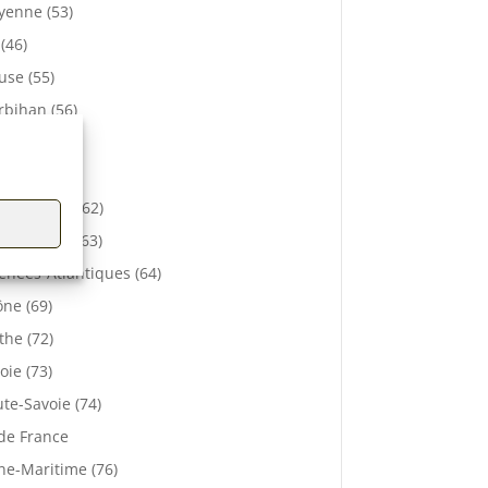
enne (53)
 (46)
se (55)
bihan (56)
elle (57)
e (61)
-de-Calais (62)
 De Dôme (63)
énées-Atlantiques (64)
ne (69)
the (72)
oie (73)
te-Savoie (74)
 de France
ne-Maritime (76)