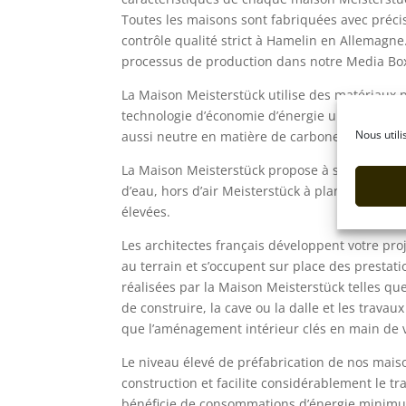
Toutes les maisons sont fabriquées avec préci
contrôle qualité strict à Hamelin en Allemagn
processus de production dans notre Media Bo
La Maison Meisterstück utilise des matériaux 
technologie d’économie d’énergie ultramodern
Nous utili
aussi neutre en matière de carbone que possi
La Maison Meisterstück propose à ses clients fr
d’eau, hors d’air Meisterstück à planification l
élevées.
Les architectes français développent votre pro
au terrain et s’occupent sur place des prestat
réalisées par la Maison Meisterstück telles q
de construire, la cave ou la dalle et les travau
que l’aménagement intérieur clés en main de 
Le niveau élevé de préfabrication de nos maiso
construction et facilite considérablement le tr
bénéficie de consommations d’énergie minimum