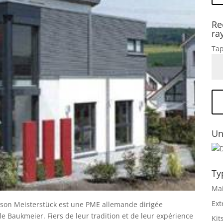
Re
ra
Tap
Un
Ty
Mai
Ext
ison Meisterstück est une PME allemande dirigée
le Baukmeier. Fiers de leur tradition et de leur expérience
Kit