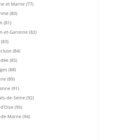
ne et Marne (77)
mme (80)
n (81)
n-et-Garonne (82)
 (83)
cluse (84)
dée (85)
ges (88)
ne (89)
onne (91)
ts-de-Seine (92)
-d’Oise (95)
-de-Marne (94)