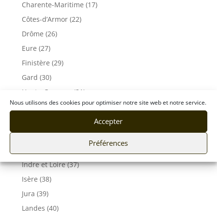
Charente-Maritime (17)
Côtes-d’Armor (22)
Drôme (26)
Eure (27)
Finistère (29)
Gard (30)
Haute-Garonne (31)
Nous utilisons des cookies pour optimiser notre site web et notre service.
Gers (32)
Gironde (33)
Accepter
Hérault (34)
Préférences
Ille-et-Vilaine (35)
Indre et Loire (37)
Isère (38)
Jura (39)
Landes (40)