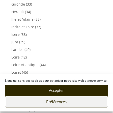
Gironde (33)
Hérault (34)
Ille-et-Vilaine (35)
Indre et Loire (37)
Isère (38)
Jura (39)
Landes (40)
Loire (42)
Loire-Atlantique (44)
Loiret (45)
Maine et Loire (49)
Nous utilisons des cookies pour optimiser notre site web et notre service.
Mayenne (53)
Accepter
Lot (46)
Préférences
Meuse (55)
Morbihan (56)