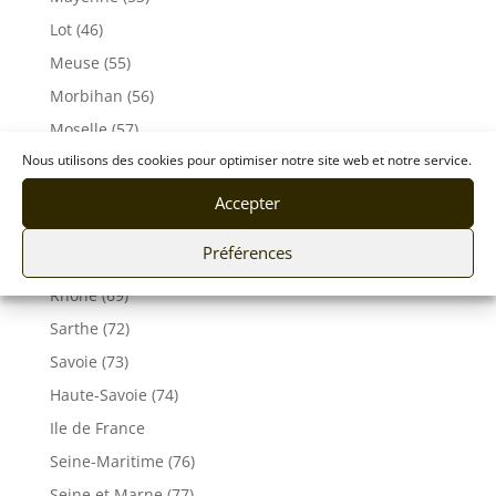
Lot (46)
Meuse (55)
Morbihan (56)
Moselle (57)
Nous utilisons des cookies pour optimiser notre site web et notre service.
Orne (61)
Pas-de-Calais (62)
Accepter
Puy De Dôme (63)
Préférences
Pyrénées-Atlantiques (64)
Rhône (69)
Sarthe (72)
Savoie (73)
Haute-Savoie (74)
Ile de France
Seine-Maritime (76)
Seine et Marne (77)