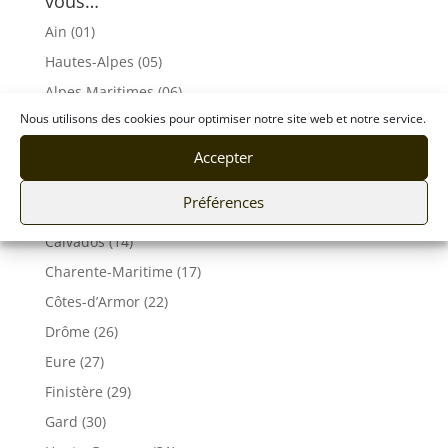
vous…
Ain (01)
Hautes-Alpes (05)
Alpes Maritimes (06)
Nous utilisons des cookies pour optimiser notre site web et notre service.
Ardèche (07)
Aveyron (12)
Accepter
Bouches du Rhône (13)
Préférences
Corse (2A 2B)
Calvados (14)
Charente-Maritime (17)
Côtes-d’Armor (22)
Drôme (26)
Eure (27)
Finistère (29)
Gard (30)