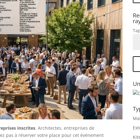
Re
ra
Tap
Un
Ty
Mai
Ext
reprises inscrites
. Architectes, entreprises de
ardez pas à réserver votre place pour cet événement
Kit