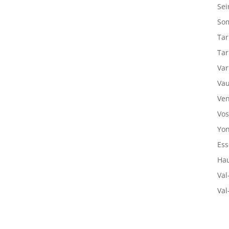
Sei
So
Tar
Tar
Var
Vau
Ven
Vos
Yon
Ess
Hau
Val
Val