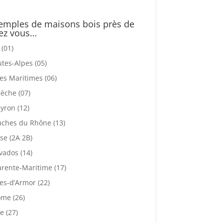
emples de maisons bois près de
ez vous…
 (01)
tes-Alpes (05)
es Maritimes (06)
èche (07)
yron (12)
ches du Rhône (13)
se (2A 2B)
vados (14)
rente-Maritime (17)
es-d’Armor (22)
me (26)
e (27)