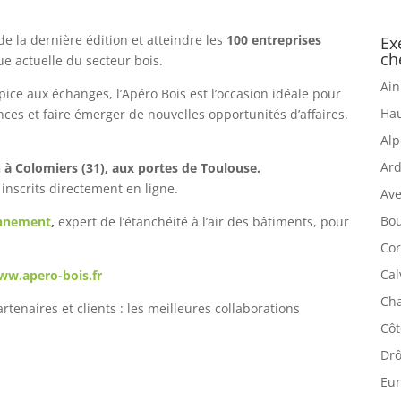
de la dernière édition et atteindre les
100 entreprises
Ex
ch
ue actuelle du secteur bois.
Ain
ce aux échanges, l’Apéro Bois est l’occasion idéale pour
Hau
ces et faire émerger de nouvelles opportunités d’affaires.
Alp
Ard
n
à Colomiers (31), aux portes de Toulouse.
 inscrits directement en ligne.
Ave
Bou
onnement
,
expert de l’étanchéité à l’air des bâtiments, pour
Cor
Cal
ww.apero-bois.fr
Cha
rtenaires et clients : les meilleures collaborations
Côt
Drô
Eur