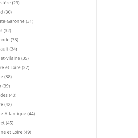
istère (29)
d (30)
te-Garonne (31)
s (32)
onde (33)
ault (34)
-et-Vilaine (35)
re et Loire (37)
re (38)
a (39)
des (40)
re (42)
re-Atlantique (44)
ret (45)
ne et Loire (49)