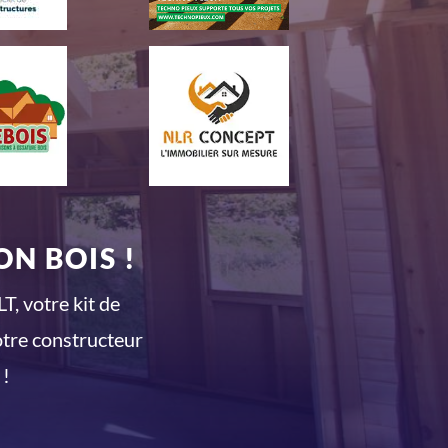
N BOIS !
T, votre kit de
otre constructeur
 !