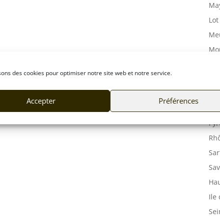
May
Lot
Meu
Mor
Mos
sons des cookies pour optimiser notre site web et notre service.
Orn
Pas
Accepter
Préférences
Puy
Pyr
Rhô
Sar
Sav
Hau
Ile
Sei