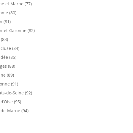
ne et Marne (77)
mme (80)
n (81)
n-et-Garonne (82)
 (83)
cluse (84)
dée (85)
ges (88)
ne (89)
onne (91)
ts-de-Seine (92)
-d’Oise (95)
-de-Marne (94)