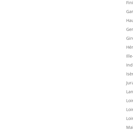
Fin
Gar
Hau
Ger
Gir
Hér
Ille
Ind
Isè
Jur
Lan
Loi
Loi
Loi
Mai