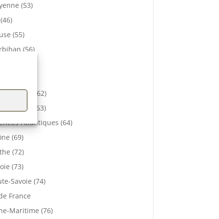
enne (53)
 (46)
se (55)
bihan (56)
elle (57)
e (61)
-de-Calais (62)
 De Dôme (63)
énées-Atlantiques (64)
ne (69)
the (72)
oie (73)
te-Savoie (74)
 de France
ne-Maritime (76)