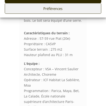
la gestation, pionniers et acteurs
Préférences
enthousiastes de valeurs
innovantes. La structure sera en
bois. Le toit sera équipé d’une serre.
Caractéristiques du terrain :
Adresse : 57-59 rue Piat (20e)
Propriétaire : CASVP
Surface terrain : 275 m2
Hauteur plafond au PLU : 31 m
L’équipe :
Concepteur : VSA – Vincent Saulier
Architecte, Choreme
Opérateur : ICF Habitat La Sablière,
Moa
Programmation : Parica, Maya, Bet,
La Calade, École nationale
supérieure d’architecture Paris-