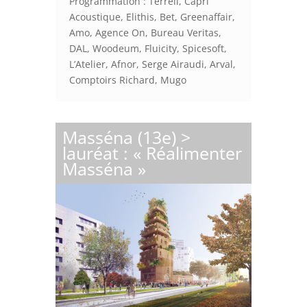
Programmation : Terrell, Capri
Acoustique, Elithis, Bet, Greenaffair,
Amo, Agence On, Bureau Veritas,
DAL, Woodeum, Fluicity, Spicesoft,
L’Atelier, Afnor, Serge Airaudi, Arval,
Comptoirs Richard, Mugo
Masséna (13e) >
lauréat : « Réalimenter
Masséna »