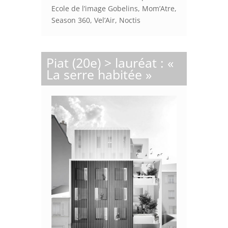
Ecole de l’image Gobelins, Mom’Atre,
Season 360, Vel’Air, Noctis
Piat (20e) > lauréat : «
La serre habitée »