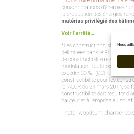
–
construire un bâtiment à éner
consommations d’énergies non
la production des énergies reno
matériau privilégié des bâtim
Voir l’arrêté…
Nous utili
*Les constructions, situées da
délimitées dans le PLU, pourro
de constructibilité relatives au
modulation. Toutefois, le dépa
excéder 30 %. (CCH : art. R.111
constructibilité pour les constr
loi ALUR du 24 mars 2014, se f
constructibilité doit résulter d’a
hauteur et à l’emprise au sol afi
Photo : woodeum, chantier bois