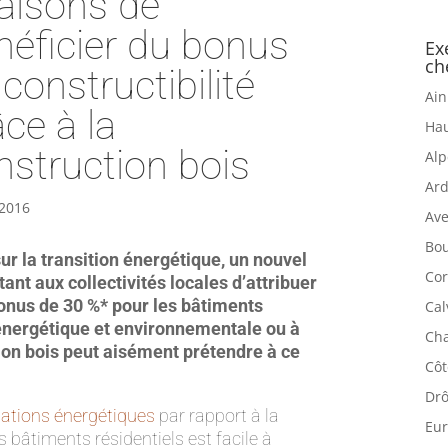
raisons de
néficier du bonus
Ex
ch
constructibilité
Ain
âce à la
Hau
nstruction bois
Alp
Ard
 2016
Ave
Bou
sur la transition énergétique, un nouvel
Cor
tant aux collectivités locales d’attribuer
onus de 30 %* pour les bâtiments
Cal
énergétique et environnementale ou à
Cha
tion bois peut aisément prétendre à ce
Côt
Drô
ations énergétiques
par rapport à la
Eur
 bâtiments résidentiels est facile à