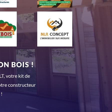
N BOIS !
T, votre kit de
otre constructeur
 !