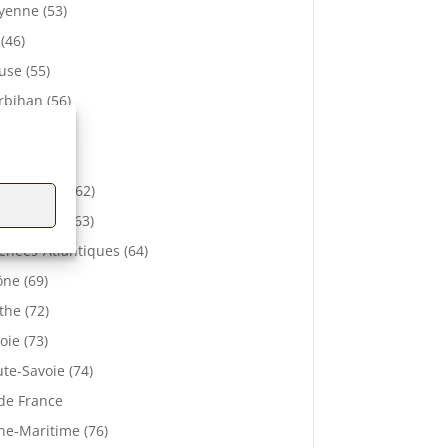
enne (53)
 (46)
se (55)
bihan (56)
elle (57)
e (61)
-de-Calais (62)
 De Dôme (63)
énées-Atlantiques (64)
ne (69)
the (72)
oie (73)
te-Savoie (74)
 de France
ne-Maritime (76)