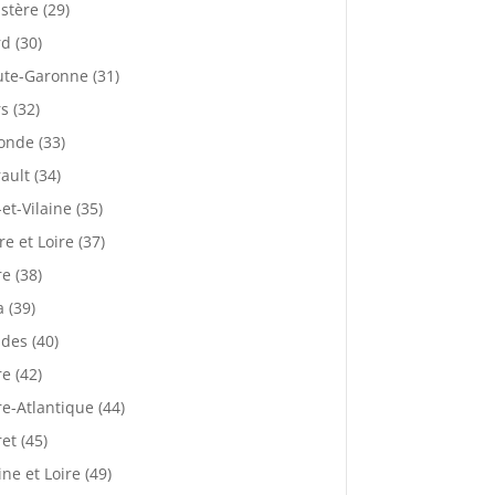
istère (29)
d (30)
te-Garonne (31)
s (32)
onde (33)
ault (34)
-et-Vilaine (35)
re et Loire (37)
re (38)
a (39)
des (40)
re (42)
re-Atlantique (44)
ret (45)
ne et Loire (49)