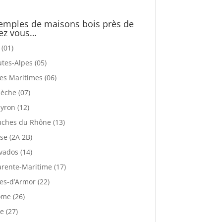
emples de maisons bois près de
ez vous…
 (01)
tes-Alpes (05)
es Maritimes (06)
èche (07)
yron (12)
ches du Rhône (13)
se (2A 2B)
vados (14)
rente-Maritime (17)
es-d’Armor (22)
me (26)
e (27)