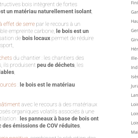
Fin
tructives bois intègrent de fortes
est un matériau naturellement isolant
,
Gar
Hau
 effet de serre
par le recours à un
Ger
ible empreinte carbone,
le bois est un
isation de
bois locaux
permet de réduire
Gir
sport,
Hér
chets
du chantier : les chantiers des
Ille
, ils produisent
peu de déchets
, les
Ind
lables
,
Isè
sourcés
:
le bois est le matériau
Jur
Lan
 bâtiment
avec le recours à des matériaux
Loi
sés organiques volatils associés à une
Loi
ilation :
les panneaux à base de bois ont
Loi
 des émissions de COV réduites
,
Mai