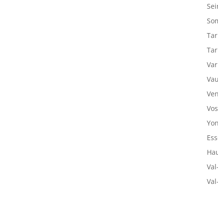
Sei
So
Tar
Tar
Var
Vau
Ven
Vos
Yon
Ess
Hau
Val
Val