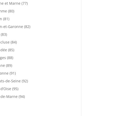
ne et Marne (77)
mme (80)
n (81)
n-et-Garonne (82)
 (83)
cluse (84)
dée (85)
ges (88)
ne (89)
onne (91)
ts-de-Seine (92)
-d’Oise (95)
-de-Marne (94)