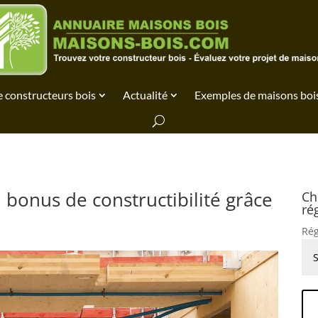
 constructeurs bois
Actualité
Exemples de maisons boi
 bonus de constructibilité grâce
Ch
ré
Rég