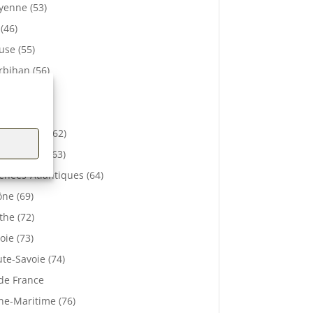
enne (53)
 (46)
se (55)
bihan (56)
elle (57)
e (61)
-de-Calais (62)
 De Dôme (63)
énées-Atlantiques (64)
ne (69)
the (72)
oie (73)
te-Savoie (74)
 de France
ne-Maritime (76)