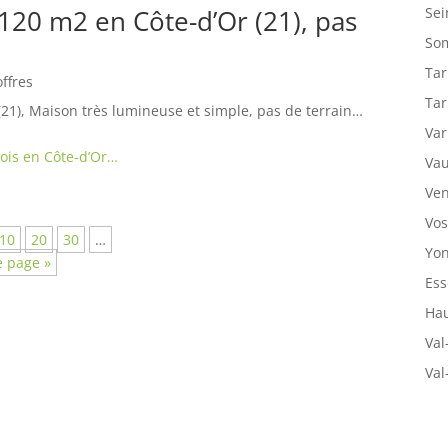
Sei
120 m2 en Côte-d’Or (21), pas
So
Tar
offres
Tar
(21), Maison très lumineuse et simple, pas de terrain…
Var
bois en Côte-d’Or…
Vau
Ven
Vos
10
20
30
…
Yon
e page »
Ess
Hau
Val
Val