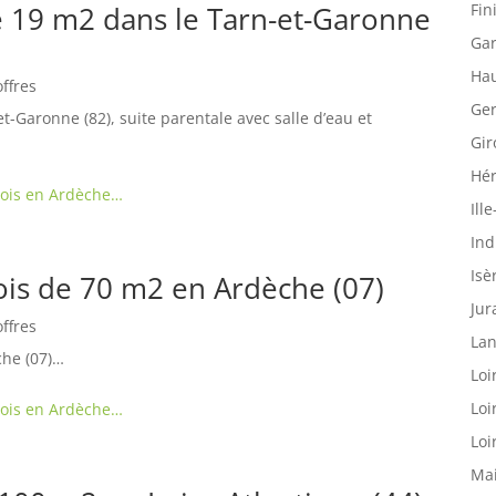
Fin
de 19 m2 dans le Tarn-et-Garonne
Gar
Hau
offres
Ger
t-Garonne (82), suite parentale avec salle d’eau et
Gir
Hér
bois en Ardèche…
Ille
Ind
Isè
ois de 70 m2 en Ardèche (07)
Jur
offres
Lan
che (07)…
Loi
Loi
bois en Ardèche…
Loi
Mai