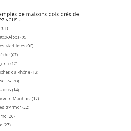
emples de maisons bois près de
ez vous…
 (01)
tes-Alpes (05)
es Maritimes (06)
èche (07)
yron (12)
ches du Rhône (13)
se (2A 2B)
vados (14)
rente-Maritime (17)
es-d’Armor (22)
me (26)
e (27)