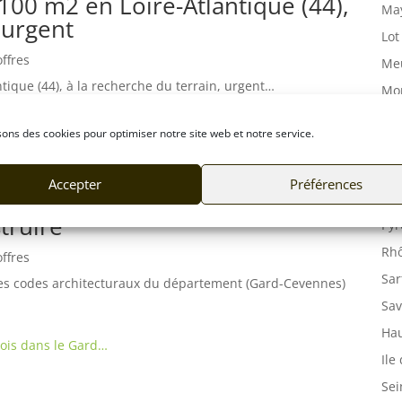
100 m2 en Loire-Atlantique (44),
May
 urgent
Lot
offres
Meu
tique (44), à la recherche du terrain, urgent…
Mor
Mos
ois en Loire-Atlantique…
sons des cookies pour optimiser notre site web et notre service.
Orn
Pas
Accepter
Préférences
150 m2 dans le Gard (30),
Puy
truire
Pyr
Rhô
offres
Sar
 des codes architecturaux du département (Gard-Cevennes)
Sav
Hau
bois dans le Gard…
Ile
Sei