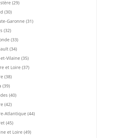
istère (29)
d (30)
te-Garonne (31)
s (32)
onde (33)
ault (34)
-et-Vilaine (35)
re et Loire (37)
re (38)
a (39)
des (40)
re (42)
re-Atlantique (44)
ret (45)
ne et Loire (49)