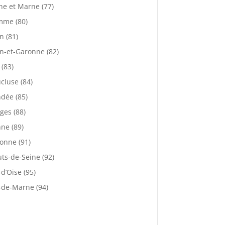
ne et Marne (77)
mme (80)
n (81)
n-et-Garonne (82)
 (83)
cluse (84)
dée (85)
ges (88)
ne (89)
onne (91)
ts-de-Seine (92)
-d’Oise (95)
-de-Marne (94)