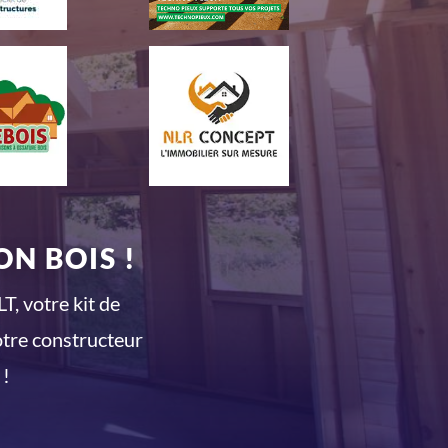
N BOIS !
T, votre kit de
otre constructeur
 !