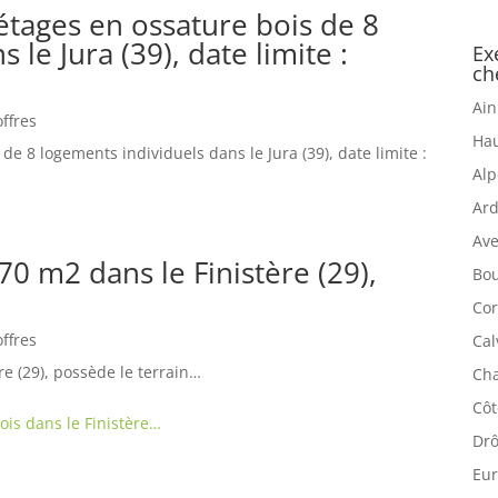
 étages en ossature bois de 8
le Jura (39), date limite :
Ex
ch
Ain
offres
Hau
de 8 logements individuels dans le Jura (39), date limite :
Alp
Ard
Ave
70 m2 dans le Finistère (29),
Bou
Cor
offres
Cal
re (29), possède le terrain…
Cha
Côt
ois dans le Finistère…
Drô
Eur