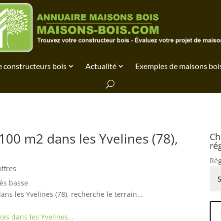
 constructeurs bois
Actualité
Exemples de maisons boi
100 m2 dans les Yvelines (78),
Ch
ré
Rég
offres
rès basse
dans les Yvelines (78), recherche le terrain…
ois dans les Yvelines…