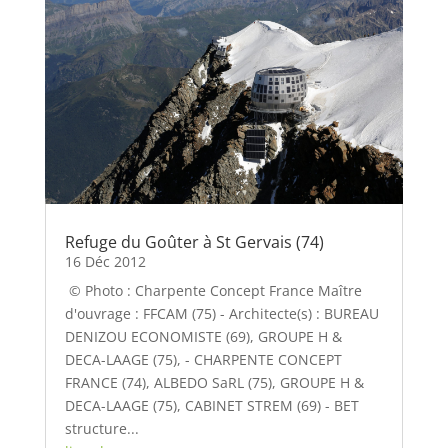
Refuge du Goûter à St Gervais (74)
16 Déc 2012
© Photo : Charpente Concept France Maître
d'ouvrage : FFCAM (75) - Architecte(s) : BUREAU
DENIZOU ECONOMISTE (69), GROUPE H &
DECA-LAAGE (75), - CHARPENTE CONCEPT
FRANCE (74), ALBEDO SaRL (75), GROUPE H &
DECA-LAAGE (75), CABINET STREM (69) - BET
structure...