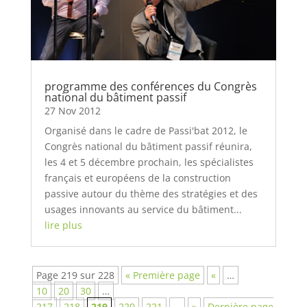
programme des conférences du Congrès
national du bâtiment passif
27 Nov 2012
Organisé dans le cadre de Passi'bat 2012, le
Congrès national du bâtiment passif réunira,
les 4 et 5 décembre prochain, les spécialistes
français et européens de la construction
passive autour du thème des stratégies et des
usages innovants au service du bâtiment...
lire plus
Page 219 sur 228
« Première page
«
…
10
20
30
…
217
218
219
220
221
…
»
Dernière page